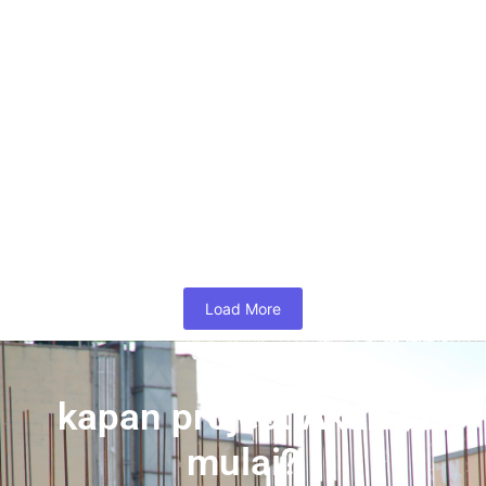
Jasa Rancang Bangun Atap Membrane Skala Proyek
Pendahuluan Apakah Anda sedang mencari jasa rancang bangun
atap membrane skala proyek yang...
Read More
Tenda Membrane Sekolah
September 27, 2025
/
No Comments
Tenda Membrane Sekolah: Solusi Atap Estetis dan Fungsional
untuk Lingkungan Pendidikan Lingkungan sekolah yang nyaman
berperan besar dalam mendukung...
Read More
Load More
kapan project Akan di
mulai?