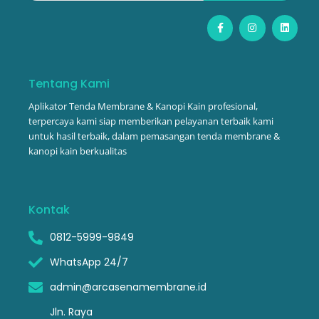
F
I
L
a
n
i
c
s
n
e
t
k
b
a
e
o
g
d
o
r
i
Tentang Kami
k
a
n
-
m
Aplikator Tenda Membrane & Kanopi Kain profesional,
f
terpercaya kami siap memberikan pelayanan terbaik kami
untuk hasil terbaik, dalam pemasangan tenda membrane &
kanopi kain berkualitas
Kontak
0812-5999-9849
WhatsApp 24/7
admin@arcasenamembrane.id
Jln. Raya