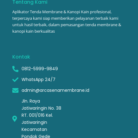
o
r
i
Tentang Kami
k
a
n
-
m
Aplikator Tenda Membrane & Kanopi Kain profesional,
f
terpercaya kami siap memberikan pelayanan terbaik kami
untuk hasil terbaik, dalam pemasangan tenda membrane &
kanopi kain berkualitas
Kontak
0812-5999-9849
WhatsApp 24/7
admin@arcasenamembrane.id
Jln. Raya
Jatiwaringin No. 38
RT. 001/016 Kel.
Jatiwaringin
Kecamatan
Pondok Gede