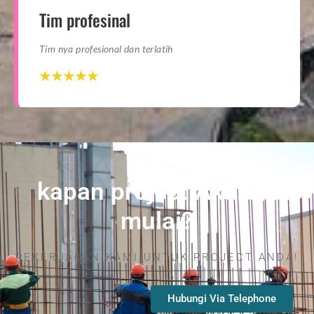
Tim profesinal
Tim nya profesional dan terlatih
☆
☆
☆
☆
☆
☆
☆
☆
☆
☆
kapan project Akan di
mulai?
PEKERJAKAN KAMI UNTUK PROJECT ANDA!
Hubungi Via Telephone