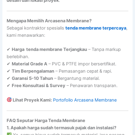
desain dan lokasi proyek
.
Mengapa Memilih Arcasena Membrane?
Sebagai kontraktor spesialis
tenda membrane terpercaya
,
kami menawarkan:
✔
Harga tenda membrane Terjangkau
– Tanpa markup
berlebihan.
✔
Material Grade A
– PVC & PTFE impor bersertifikat.
✔
Tim Berpengalaman
– Pemasangan cepat & rapi.
✔
Garansi 5-10 Tahun
– Bergantung material.
✔
Free Konsultasi & Survey
– Penawaran transparan.
Lihat Proyek Kami:
Portofolio Arcasena Membrane
FAQ Seputar Harga Tenda Membrane
1. Apakah harga sudah termasuk pajak dan instalasi?
Ya, semua biaya sudah termasuk material, jasa pasang,