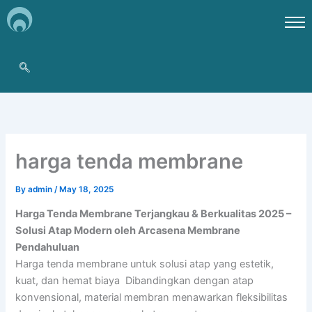
Skip
to
content
harga tenda membrane
By
admin
/
May 18, 2025
Harga Tenda Membrane Terjangkau & Berkualitas 2025 –
Solusi Atap Modern oleh Arcasena Membrane
Pendahuluan
Harga tenda membrane untuk solusi atap yang estetik,
kuat, dan hemat biaya Dibandingkan dengan atap
konvensional, material membran menawarkan fleksibilitas