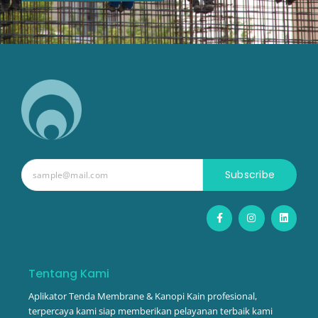
Subscribe
F
I
L
a
n
i
c
s
n
e
t
k
b
a
e
o
g
d
o
r
i
Tentang Kami
k
a
n
-
m
Aplikator Tenda Membrane & Kanopi Kain profesional,
f
terpercaya kami siap memberikan pelayanan terbaik kami