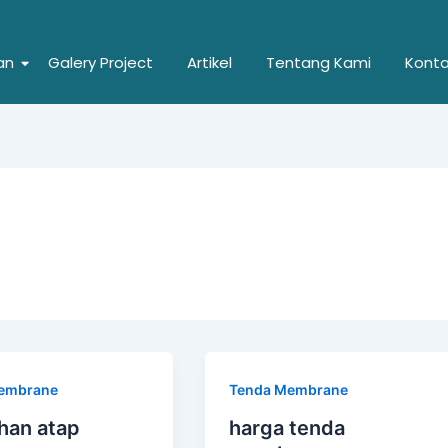
an
Galery Project
Artikel
Tentang Kami
Kont
embrane
Tenda Membrane
han atap
harga tenda