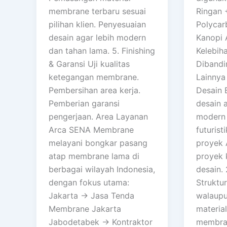
membrane terbaru sesuai
Ringan 
pilihan klien. Penyesuaian
Polycar
desain agar lebih modern
Kanopi 
dan tahan lama. 5. Finishing
Kelebih
& Garansi Uji kualitas
Dibandi
ketegangan membrane.
Lainnya 
Pembersihan area kerja.
Desain 
Pemberian garansi
desain 
pengerjaan. Area Layanan
modern 
Arca SENA Membrane
futurist
melayani bongkar pasang
proyek A
atap membrane lama di
proyek 
berbagai wilayah Indonesia,
desain. 
dengan fokus utama:
Struktu
Jakarta → Jasa Tenda
walaup
Membrane Jakarta
material
Jabodetabek → Kontraktor
membran