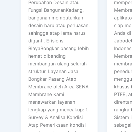
Perubahan Desain atau
memper
Fungsi BangunanKadang,
Membra
bangunan membutuhkan
aplikato
desain baru atau perluasan,
siap me
sehingga atap lama harus
Anda di
diganti. Efisiensi
Jabodet
BiayaBongkar pasang lebih
Indonesi
hemat dibanding
Membra
membangun ulang seluruh
membran
struktur. Layanan Jasa
penedu
Bongkar Pasang Atap
menggun
Membrane oleh Arca SENA
khusus 
Membrane Kami
PTFE, a
menawarkan layanan
direnta
lengkap yang mencakup: 1.
rangka b
Survey & Analisa Kondisi
Sistem i
Atap Pemeriksaan kondisi
sebagai