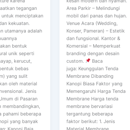
cture karena
kesan modern dan nyaman.
aatkan tegangan
Area Parkir – Melindungi
l untuk menciptakan
mobil dari panas dan hujan.
dan kekuatan.
Venue Acara (Wedding,
an utamanya adalah
Konser, Pameran) – Estetik
uannya
dan fungsional. Kantor &
akan bentuk
Komersial – Memperkuat
ural unik seperti
branding dengan desain
sayap, kerucut,
custom.
Baca
bentuk bebas
juga: Keunggulan Tenda
m) yang sulit
Membrane Dibanding
kan oleh material
Kanopi Biasa Faktor yang
nvensional. Jenis
Memengaruhi Harga Tenda
Umum di Pasaran
Membrane Harga tenda
m membandingkan,
membrane bervariasi
ta pahami beberapa
tergantung beberapa
anopi yang banyak
faktor berikut: 1. Jenis
an: Kanopi Baja
Material Membrane