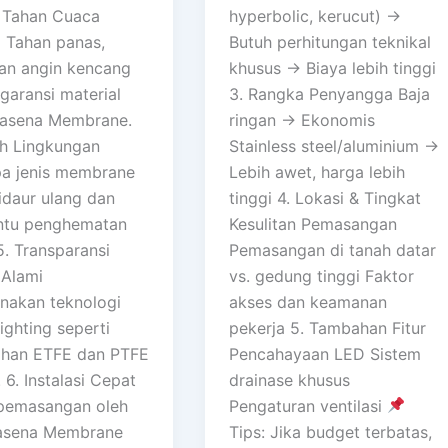
 Tahan Cuaca
hyperbolic, kerucut) →
 Tahan panas,
Butuh perhitungan teknikal
dan angin kencang
khusus → Biaya lebih tinggi
garansi material
3. Rangka Penyangga Baja
casena Membrane.
ringan → Ekonomis
h Lingkungan
Stainless steel/aluminium →
a jenis membrane
Lebih awet, harga lebih
idaur ulang dan
tinggi 4. Lokasi & Tingkat
tu penghematan
Kesulitan Pemasangan
5. Transparansi
Pemasangan di tanah datar
Alami
vs. gedung tinggi Faktor
akan teknologi
akses dan keamanan
lighting seperti
pekerja 5. Tambahan Fitur
han ETFE dan PTFE
Pencahayaan LED Sistem
6. Instalasi Cepat
drainase khusus
pemasangan oleh
Pengaturan ventilasi
asena Membrane
Tips: Jika budget terbatas,