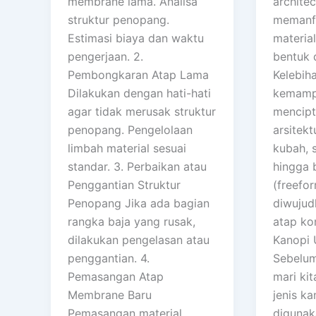
membrane lama. Analisa
archite
struktur penopang.
memanf
Estimasi biaya dan waktu
materia
pengerjaan. 2.
bentuk 
Pembongkaran Atap Lama
Kelebih
Dilakukan dengan hati-hati
kemamp
agar tidak merusak struktur
mencipt
penopang. Pengelolaan
arsitekt
limbah material sesuai
kubah, 
standar. 3. Perbaikan atau
hingga 
Penggantian Struktur
(freefor
Penopang Jika ada bagian
diwujud
rangka baja yang rusak,
atap ko
dilakukan pengelasan atau
Kanopi 
penggantian. 4.
Sebelu
Pemasangan Atap
mari ki
Membrane Baru
jenis k
Pemasangan material
digunak