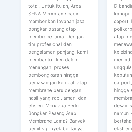
total. Untuk itulah, Arca
Dibandi
SENA Membrane hadir
kanopi 
memberikan layanan jasa
seperti 
bongkar pasang atap
polikarb
membrane lama. Dengan
atap m
tim profesional dan
menawa
pengalaman panjang, kami
kelebih
membantu klien dalam
menjadi
menangani proses
unggula
pembongkaran hingga
kebutuh
pemasangan kembali atap
carport,
membrane baru dengan
hingga 
hasil yang rapi, aman, dan
membran
efisien. Mengapa Perlu
desain 
Bongkar Pasang Atap
namun k
Membrane Lama? Banyak
bertaha
pemilik proyek bertanya:
ekstrem