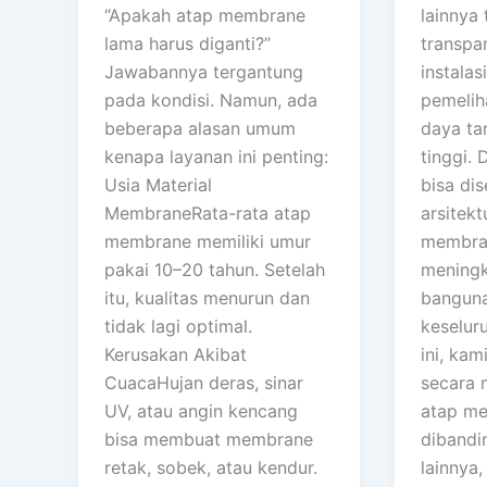
“Apakah atap membrane
lainnya
lama harus diganti?”
transpa
Jawabannya tergantung
instalas
pada kondisi. Namun, ada
pemelih
beberapa alasan umum
daya tar
kenapa layanan ini penting:
tinggi.
Usia Material
bisa di
MembraneRata-rata atap
arsitekt
membrane memiliki umur
membra
pakai 10–20 tahun. Setelah
meningka
itu, kualitas menurun dan
banguna
tidak lagi optimal.
keseluru
Kerusakan Akibat
ini, ka
CuacaHujan deras, sinar
secara 
UV, atau angin kencang
atap m
bisa membuat membrane
dibandi
retak, sobek, atau kendur.
lainnya,