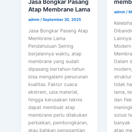
Jasa Bongkar Pasang
memb
Atap Membrane Lama
admin
/
M
admin
/
September 30, 2025
Kelebih
Jasa Bongkar Pasang Atap
Dibandi
Membrane Lama
Lainnya:
Pendahuluan Seiring
Modern 
berjalannya waktu, atap
Membra
membrane yang sudah
Dalam d
dipasang bertahun-tahun
modern,
bisa mengalami penurunan
struktu
kualitas. Faktor cuaca
tidak h
ekstrem, usia material,
lama, te
hingga kerusakan teknis
dan fle
dapat membuat atap
meningk
membrane perlu dilakukan
solusi t
perbaikan, pembongkaran,
banyak 
atau bahkan penggantian
atap m