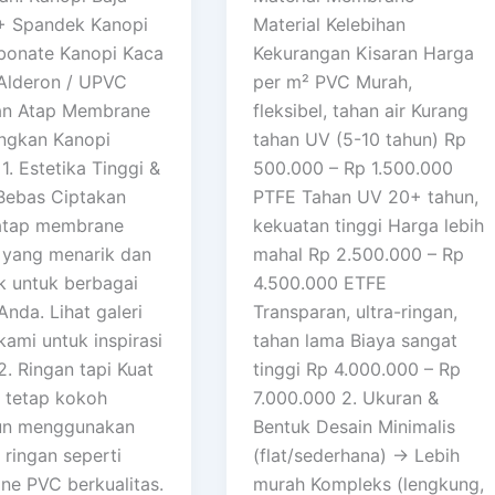
+ Spandek Kanopi
Material Kelebihan
bonate Kanopi Kaca
Kekurangan Kisaran Harga
Alderon / UPVC
per m² PVC Murah,
an Atap Membrane
fleksibel, tahan air Kurang
ngkan Kanopi
tahan UV (5-10 tahun) Rp
1. Estetika Tinggi &
500.000 – Rp 1.500.000
Bebas Ciptakan
PTFE Tahan UV 20+ tahun,
atap membrane
kekuatan tinggi Harga lebih
yang menarik dan
mahal Rp 2.500.000 – Rp
ik untuk berbagai
4.500.000 ETFE
nda. Lihat galeri
Transparan, ultra-ringan,
kami untuk inspirasi
tahan lama Biaya sangat
2. Ringan tapi Kuat
tinggi Rp 4.000.000 – Rp
r tetap kokoh
7.000.000 2. Ukuran &
un menggunakan
Bentuk Desain Minimalis
 ringan seperti
(flat/sederhana) → Lebih
e PVC berkualitas.
murah Kompleks (lengkung,