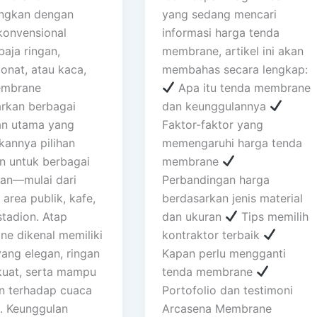
ngkan dengan
yang sedang mencari
konvensional
informasi harga tenda
baja ringan,
membrane, artikel ini akan
onat, atau kaca,
membahas secara lengkap:
embrane
Apa itu tenda membrane
rkan berbagai
dan keunggulannya
an utama yang
Faktor-faktor yang
kannya pilihan
memengaruhi harga tenda
n untuk berbagai
membrane
an—mulai dari
Perbandingan harga
 area publik, kafe,
berdasarkan jenis material
stadion. Atap
dan ukuran
Tips memilih
e dikenal memiliki
kontraktor terbaik
yang elegan, ringan
Kapan perlu mengganti
uat, serta mampu
tenda membrane
n terhadap cuaca
Portofolio dan testimoni
. Keunggulan
Arcasena Membrane