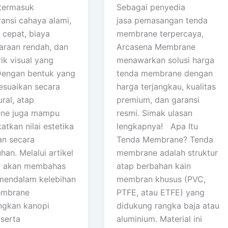
 termasuk
Sebagai penyedia
ransi cahaya alami,
jasa pemasangan tenda
i cepat, biaya
membrane terpercaya,
araan rendah, dan
Arcasena Membrane
ik visual yang
menawarkan solusi harga
 Dengan bentuk yang
tenda membrane dengan
sesuaikan secara
harga terjangkau, kualitas
ural, atap
premium, dan garansi
ne juga mampu
resmi. Simak ulasan
tkan nilai estetika
lengkapnya! Apa Itu
n secara
Tenda Membrane? Tenda
han. Melalui artikel
membrane adalah struktur
mi akan membahas
atap berbahan kain
mendalam kelebihan
membran khusus (PVC,
embrane
PTFE, atau ETFE) yang
ngkan kanopi
didukung rangka baja atau
 serta
aluminium. Material ini