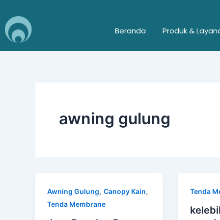
Skip
to
Beranda
Produk & Layan
content
awning gulung
,
,
Awning Gulung
Canopy Kain
Tenda M
Tenda Membrane
kelebi