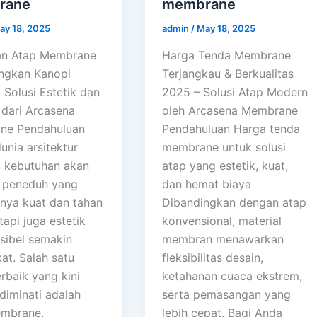
rane
membrane
ay 18, 2025
admin
/
May 18, 2025
an Atap Membrane
Harga Tenda Membrane
ngkan Kanopi
Terjangkau & Berkualitas
 Solusi Estetik dan
2025 – Solusi Atap Modern
dari Arcasena
oleh Arcasena Membrane
ne Pendahuluan
Pendahuluan Harga tenda
unia arsitektur
membrane untuk solusi
 kebutuhan akan
atap yang estetik, kuat,
r peneduh yang
dan hemat biaya
anya kuat dan tahan
Dibandingkan dengan atap
tapi juga estetik
konvensional, material
ksibel semakin
membran menawarkan
at. Salah satu
fleksibilitas desain,
erbaik yang kini
ketahanan cuaca ekstrem,
diminati adalah
serta pemasangan yang
embrane.
lebih cepat. Bagi Anda