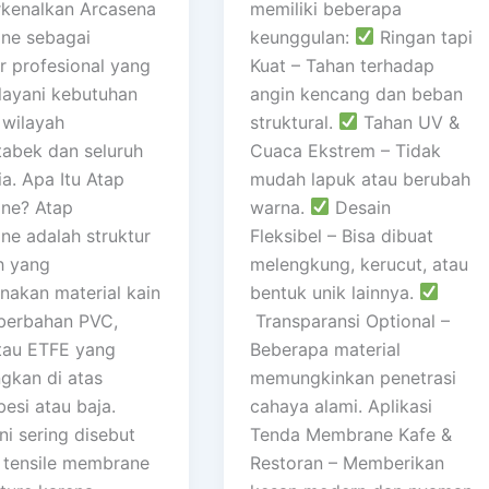
kenalkan Arcasena
memiliki beberapa
ne sebagai
keunggulan:
Ringan tapi
r profesional yang
Kuat – Tahan terhadap
layani kebutuhan
angin kencang dan beban
 wilayah
struktural.
Tahan UV &
abek dan seluruh
Cuaca Ekstrem – Tidak
a. Apa Itu Atap
mudah lapuk atau berubah
ne? Atap
warna.
Desain
e adalah struktur
Fleksibel – Bisa dibuat
h yang
melengkung, kerucut, atau
akan material kain
bentuk unik lainnya.
berbahan PVC,
Transparansi Optional –
tau ETFE yang
Beberapa material
ngkan di atas
memungkinkan penetrasi
esi atau baja.
cahaya alami. Aplikasi
ni sering disebut
Tenda Membrane Kafe &
 tensile membrane
Restoran – Memberikan