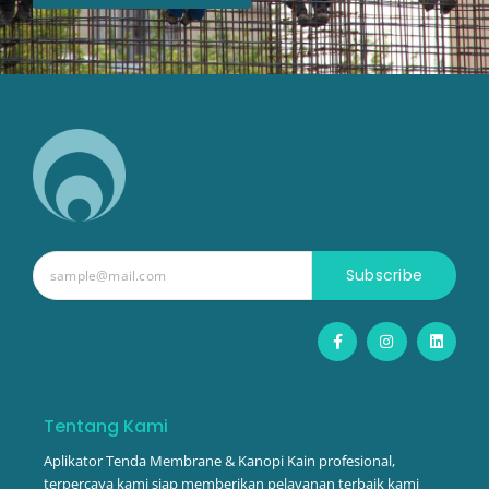
Subscribe
F
I
L
a
n
i
c
s
n
e
t
k
b
a
e
o
g
d
o
r
i
Tentang Kami
k
a
n
-
m
Aplikator Tenda Membrane & Kanopi Kain profesional,
f
terpercaya kami siap memberikan pelayanan terbaik kami